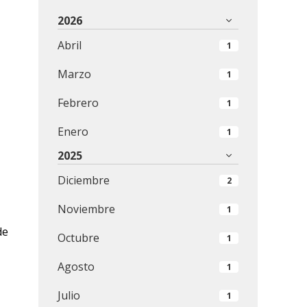
2026
Abril
1
Marzo
1
Febrero
1
Enero
1
2025
Diciembre
2
Noviembre
1
de
Octubre
1
Agosto
1
Julio
1