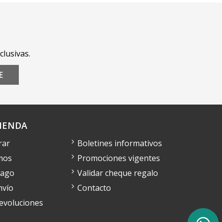
clusivas.
E
IENDA
rar
Boletines informativos
mos
Promociones vigentes
pago
Validar cheque regalo
nvío
Contacto
devoluciones