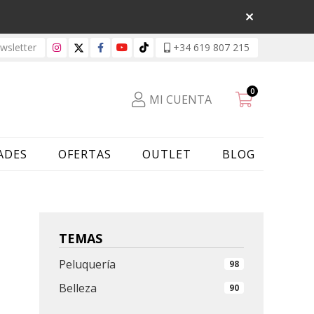
sletter
+34 619 807 215
0
MI CUENTA
ADES
OFERTAS
OUTLET
BLOG
TEMAS
Peluquería
98
Belleza
90