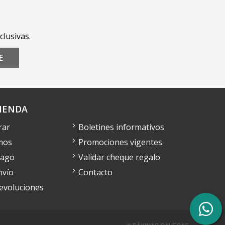
clusivas.
E
IENDA
rar
Boletines informativos
mos
Promociones vigentes
pago
Validar cheque regalo
nvío
Contacto
devoluciones