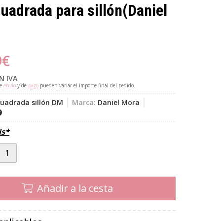
uadrada para sillón
(Daniel
9
€
N IVA
de
envío
y de
pago
pueden variar el importe final del pedido.
cuadrada sillón DM
Marca:
Daniel Mora
is*
Añadir a la cesta