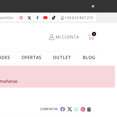
sletter
+34 619 807 215
0
MI CUENTA
ADES
OFERTAS
OUTLET
BLOG
s mañanas
COMPARTIR: