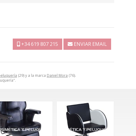
+34 619 807 215
ENVIAR EMAIL
 peluquería
(29) y a la marca
Daniel Mora
(76).
luquería".