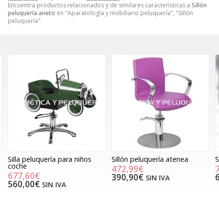
Encuentra productos relacionados y de similares características a
Sillón
peluquería aneto
en "Aparatología y mobiliario peluquería", "Sillón
peluquería".
Sillón peluquería atenea
Sillón peluquería meteor
S
472,99€
787,59€
390,90€
650,90€
SIN IVA
SIN IVA