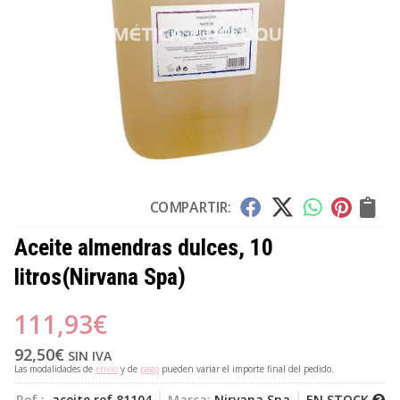
COMPARTIR:
Aceite almendras dulces, 10
litros
(Nirvana Spa)
111,93
€
92,50
€
SIN IVA
Las modalidades de
envío
y de
pago
pueden variar el importe final del pedido.
Ref.:
aceite ref 81104
Marca:
Nirvana Spa
EN STOCK