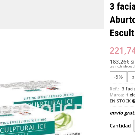
3 faci
Aburt
Escult
221,7
183,26
€
SI
Las modalidades 
-5%
p
Ref.:
3 faci
Marca:
Hiel
EN STOCK
envío grat
Cantidad