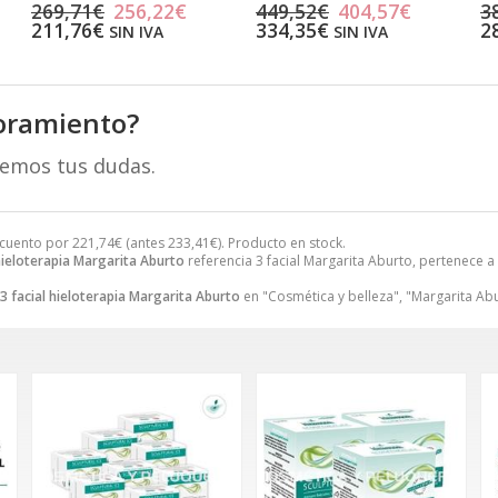
269,71€
256,22€
449,52€
404,57€
3
211,76€
334,35€
2
SIN IVA
SIN IVA
oramiento?
remos tus dudas.
cuento por
221,74
€
(antes
233,41
€
). Producto en stock.
 hieloterapia Margarita Aburto
referencia 3 facial Margarita Aburto, pertenece a
3 facial hieloterapia Margarita Aburto
en "Cosmética y belleza", "Margarita Abu