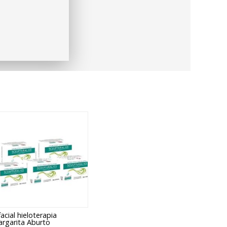
facial hieloterapia
rgarita Aburto