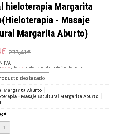
al hieloterapia Margarita
o
(Hieloterapia - Masaje
ural Margarita Aburto)
4
€
233,41
€
N IVA
de
envío
y de
pago
pueden variar el importe final del pedido.
roducto destacado
al Margarita Aburto
oterapia - Masaje Escultural Margarita Aburto
is*