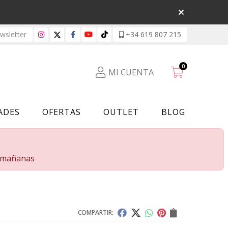
sletter
+34 619 807 215
0
MI CUENTA
ADES
OFERTAS
OUTLET
BLOG
s mañanas
COMPARTIR: