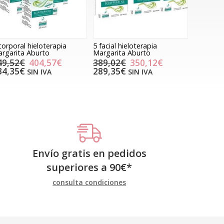
corporal hieloterapia
5 facial hieloterapia
rgarita Aburto
Margarita Aburto
49,52€
404,57€
389,02€
350,12€
34,35€
289,35€
SIN IVA
SIN IVA
Envío gratis en pedidos
superiores a
90
€
*
consulta condiciones