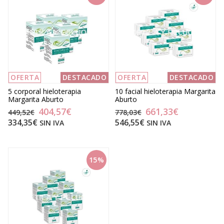
OFERTA
DESTACADO
OFERTA
DESTACADO
5 corporal hieloterapia
10 facial hieloterapia Margarita
Margarita Aburto
Aburto
404,57€
661,33€
449,52€
778,03€
334,35€
546,55€
SIN IVA
SIN IVA
15%