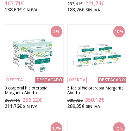
167,71€
221,74€
233,41€
138,60€
183,26€
SIN IVA
SIN IVA
5%
10%
OFERTA
DESTACADO
OFERTA
DESTACADO
3 corporal hieloterapia
5 facial hieloterapia Margarita
Margarita Aburto
Aburto
256,22€
350,12€
269,71€
389,02€
211,76€
289,35€
SIN IVA
SIN IVA
10%
15%