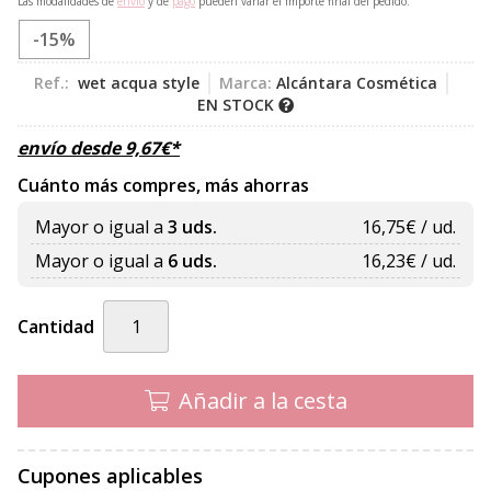
Las modalidades de
envío
y de
pago
pueden variar el importe final del pedido.
-15%
Ref.:
wet acqua style
Marca:
Alcántara Cosmética
EN STOCK
envío desde
9,67
€
*
Cuánto más compres, más ahorras
Mayor o igual a
3 uds.
16,75
€ / ud.
Mayor o igual a
6 uds.
16,23
€ / ud.
Cantidad
Añadir a la cesta
Cupones aplicables