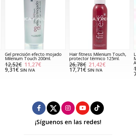
Gel precisión efecto mojado
Hair fitness Milenium Touch,
L
Milenium Touch 200ml.
protector térmico 125ml.
M
A
12,52€
11,27€
26,78€
21,42€
9,31€
17,71€
SIN IVA
SIN IVA
¡Síguenos en las redes!