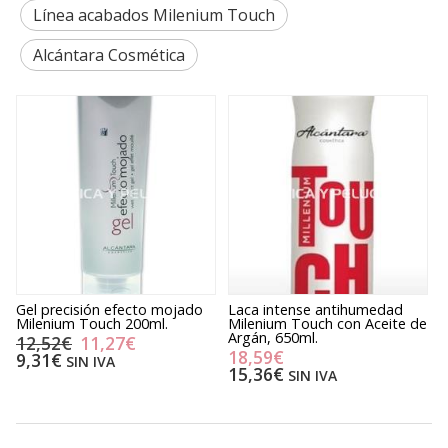
Línea acabados Milenium Touch
Alcántara Cosmética
Gel precisión efecto mojado
Laca intense antihumedad
C
Milenium Touch 200ml.
Milenium Touch con Aceite de
T
Argán, 650ml.
12,52€
11,27€
18,59€
9,31€
SIN IVA
15,36€
SIN IVA