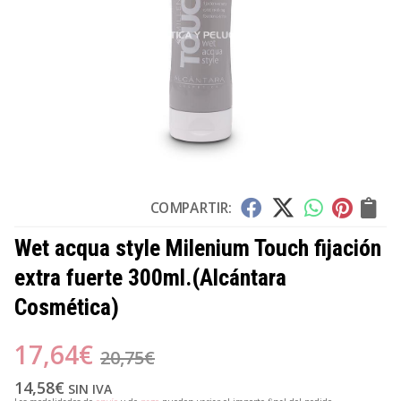
COMPARTIR:
Wet acqua style Milenium Touch fijación
extra fuerte 300ml.
(Alcántara
Cosmética)
17,64
€
20,75
€
14,58
€
SIN IVA