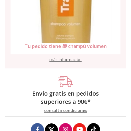
Tu pedi
Tu pedido tiene 🎁 champú volumen
más información
Envío gratis en pedidos
superiores a
90
€
*
consulta condiciones