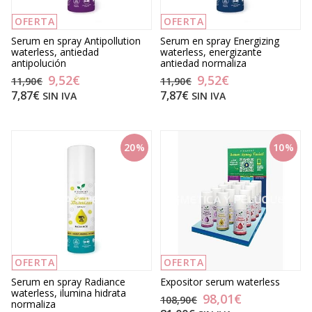
OFERTA
OFERTA
Serum en spray Antipollution
Serum en spray Energizing
waterless, antiedad
waterless, energizante
antipolución
antiedad normaliza
9,52€
9,52€
11,90€
11,90€
7,87€
7,87€
SIN IVA
SIN IVA
20%
10%
OFERTA
OFERTA
Serum en spray Radiance
Expositor serum waterless
waterless, ilumina hidrata
98,01€
108,90€
normaliza