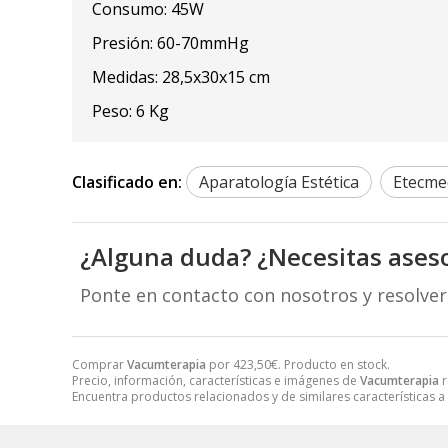
Consumo: 45W
Presión: 60-70mmHg
Medidas: 28,5x30x15 cm
Peso: 6 Kg
Clasificado en:
Aparatología Estética
Etecme
¿Alguna duda? ¿Necesitas ases
Ponte en contacto con nosotros y resolve
Comprar
Vacumterapia
por
423,50
€
. Producto en stock.
Precio, información, características e imágenes de
Vacumterapia
r
Encuentra productos relacionados y de similares características a