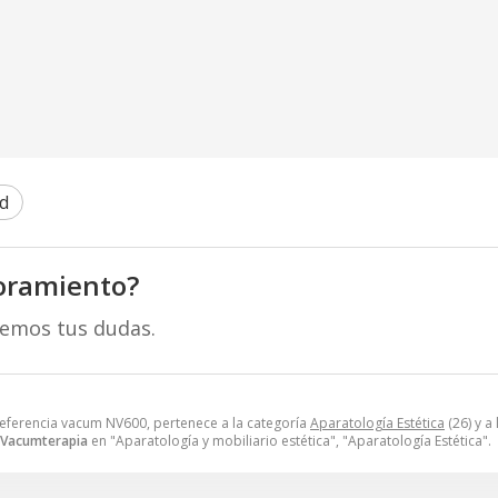
d
oramiento?
remos tus dudas.
eferencia vacum NV600, pertenece a la categoría
Aparatología Estética
(26) y a
Vacumterapia
en "Aparatología y mobiliario estética", "Aparatología Estética".