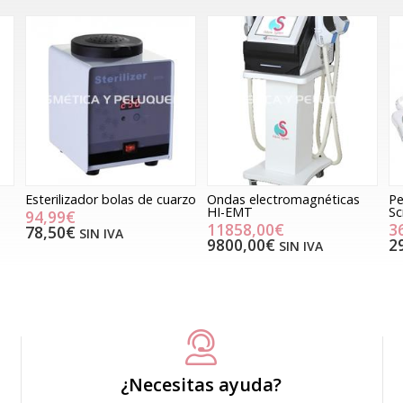
Esterilizador bolas de cuarzo
Ondas electromagnéticas
Pe
HI-EMT
Sc
94,99€
11858,00€
3
78,50€
SIN IVA
9800,00€
2
SIN IVA
¿Necesitas ayuda?