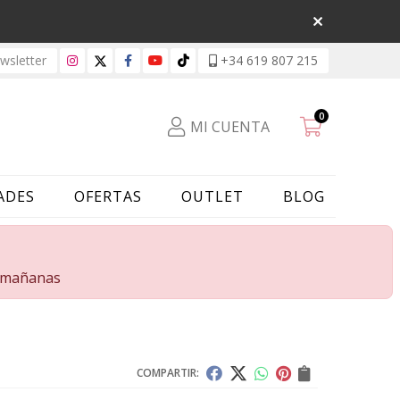
sletter
+34 619 807 215
0
MI CUENTA
ADES
OFERTAS
OUTLET
BLOG
s mañanas
COMPARTIR: