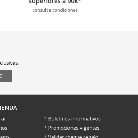
superiores a
90
€
*
consulta condiciones
clusivas.
E
IENDA
rar
Boletines informativos
mos
Promociones vigentes
pago
Validar cheque regalo