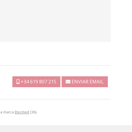
+34 619 807 215
ENVIAR EMAIL
 la marca
Etecmed
(36).