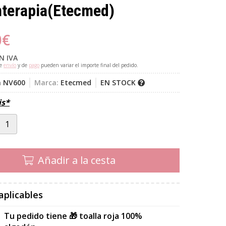
terapia
(Etecmed)
0
€
N IVA
de
envío
y de
pago
pueden variar el importe final del pedido.
 NV600
Marca:
Etecmed
EN STOCK
is*
Añadir a la cesta
aplicables
Tu pedido tiene 🎁 toalla roja 100%