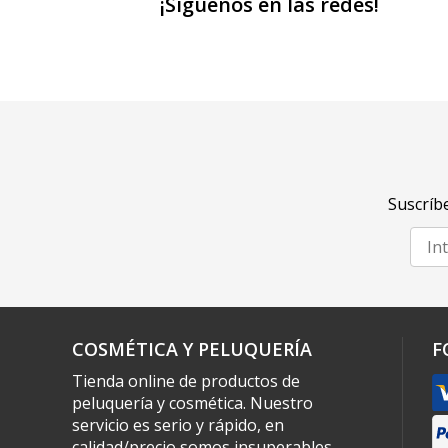
¡Síguenos en las redes!
Suscríbe
COSMÉTICA Y PELUQUERÍA
F
Tienda online de productos de
peluquería y cosmética. Nuestro
servicio es serio y rápido, en
calidad/precio somos insuperables.