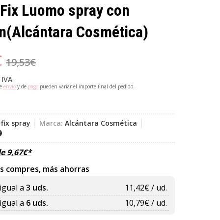
Fix Luomo spray con
ón
(Alcántara Cosmética)
€
19,53
€
 IVA
de
envío
y de
pago
pueden variar el importe final del pedido.
fix spray
Marca:
Alcántara Cosmética
de
9,67
€
*
s compres, más ahorras
igual a
3 uds.
11,42
€ / ud.
igual a
6 uds.
10,79
€ / ud.