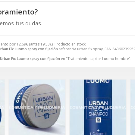
oramiento?
remos tus dudas.
uento por
12,69
€
(antes
19,53
€
). Producto en stock.
rban Fix Luomo spray con fijación
referencia urban fix spray, EAN 84360239959
Urban Fix Luomo spray con fijación
en "Tratamiento capilar Luomo hombre".