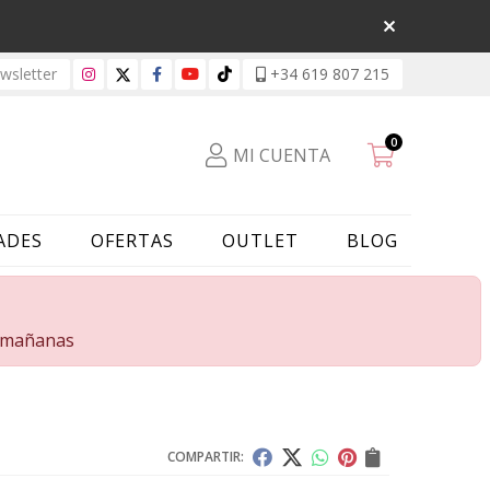
sletter
+34 619 807 215
0
MI CUENTA
ADES
OFERTAS
OUTLET
BLOG
s mañanas
COMPARTIR: