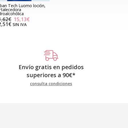
ban Tech Luomo loción,
rtalecedora
droalcohólica
1,62€
15,13€
2,51€
SIN IVA
Envío gratis en pedidos
superiores a
90
€
*
consulta condiciones