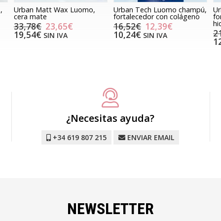
,
Urban Matt Wax Luomo,
Urban Tech Luomo champú,
Ur
cera mate
fortalecedor con colágeno
fo
hi
33,78€
23,65€
16,52€
12,39€
2
19,54€
10,24€
SIN IVA
SIN IVA
1
¿Necesitas ayuda?
+34 619 807 215
ENVIAR EMAIL
NEWSLETTER