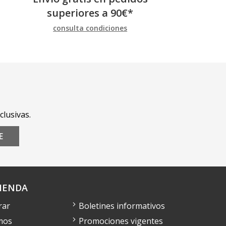
superiores a
90
€
*
consulta condiciones
clusivas.
E
IENDA
rar
Boletines informativos
mos
Promociones vigentes