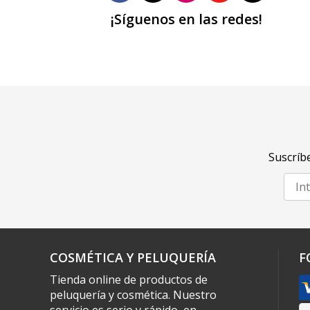
¡Síguenos en las redes!
Suscríbe
COSMÉTICA Y PELUQUERÍA
F
Tienda online de productos de
peluquería y cosmética. Nuestro
servicio es serio y rápido, en