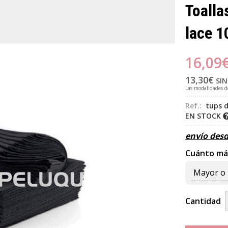
Toalla
lace 1
16,09
13,30
€
SIN
Las modalidades 
Ref.:
tups 
EN STOCK
envío des
Cuánto má
Mayor o 
Cantidad