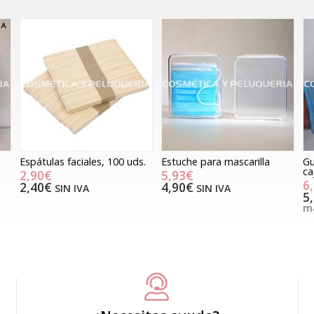
Espátulas faciales, 100 uds.
Estuche para mascarilla
Gu
ca
2,90€
5,93€
6
2,40€
4,90€
SIN IVA
SIN IVA
5
má