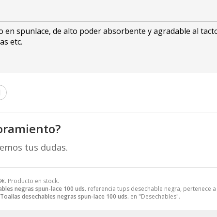
 en spunlace, de alto poder absorbente y agradable al tacto
as etc.
l
oramiento?
remos tus dudas.
9
€
. Producto en stock.
ables negras spun-lace 100 uds.
referencia tups desechable negra, pertenece a
Toallas desechables negras spun-lace 100 uds.
en "Desechables".