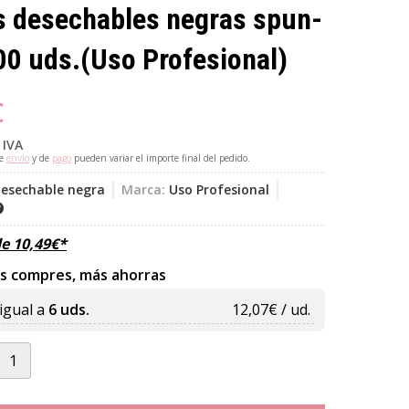
s desechables negras spun-
00 uds.
(Uso Profesional)
€
 IVA
de
envío
y de
pago
pueden variar el importe final del pedido.
desechable negra
Marca:
Uso Profesional
de
10,49
€
*
s compres, más ahorras
igual a
6 uds.
12,07
€ / ud.