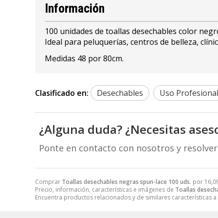
Información
100 unidades de toallas desechables color negro
Ideal para peluquerías, centros de belleza, clínic
Medidas 48 por 80cm.
Clasificado en:
Desechables
Uso Profesiona
¿Alguna duda? ¿Necesitas ases
Ponte en contacto con nosotros y resolve
Comprar
Toallas desechables negras spun-lace 100 uds.
por
16,0
Precio, información, características e imágenes de
Toallas desech
Encuentra productos relacionados y de similares características a