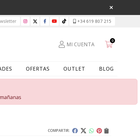
sletter
+34 619 807 215
0
MI CUENTA
ADES
OFERTAS
OUTLET
BLOG
s mañanas
COMPARTIR: