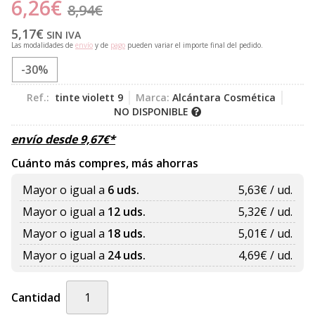
6,26
€
8,94
€
5,17
€
SIN IVA
Las modalidades de
envío
y de
pago
pueden variar el importe final del pedido.
-30%
Ref.:
tinte violett 9
Marca:
Alcántara Cosmética
NO DISPONIBLE
envío desde
9,67
€
*
Cuánto más compres, más ahorras
Mayor o igual a
6 uds.
5,63
€ / ud.
Mayor o igual a
12 uds.
5,32
€ / ud.
Mayor o igual a
18 uds.
5,01
€ / ud.
Mayor o igual a
24 uds.
4,69
€ / ud.
Cantidad