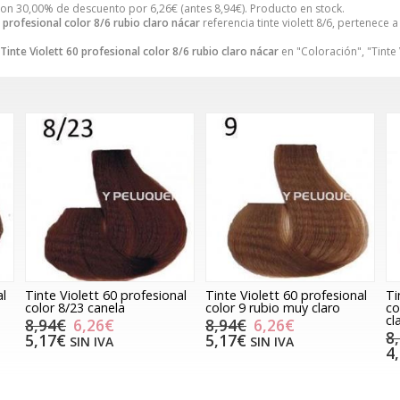
on 30,00% de descuento por
6,26
€
(antes
8,94
€
). Producto en stock.
0 profesional color 8/6 rubio claro nácar
referencia tinte violett 8/6, pertenece a
Tinte Violett 60 profesional color 8/6 rubio claro nácar
en "Coloración", "Tinte 
al
Tinte Violett 60 profesional
Tinte Violett 60 profesional
Ti
color 8/23 canela
color 9 rubio muy claro
co
cl
8,94€
6,26€
8,94€
6,26€
8
5,17€
5,17€
SIN IVA
SIN IVA
4