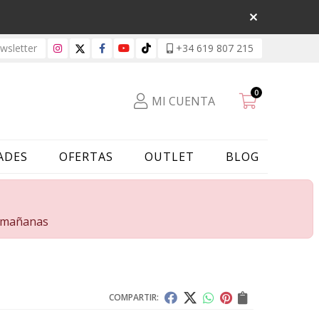
sletter
+34 619 807 215
0
MI CUENTA
ADES
OFERTAS
OUTLET
BLOG
s mañanas
COMPARTIR: