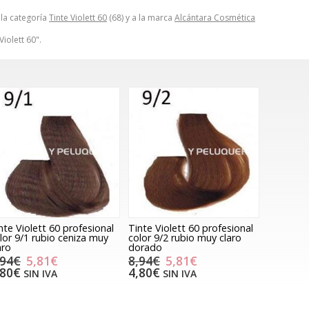
 la categoría
Tinte Violett 60
(68) y a la marca
Alcántara Cosmética
Violett 60".
nte Violett 60 profesional
Tinte Violett 60 profesional
lor 9/1 rubio ceniza muy
color 9/2 rubio muy claro
aro
dorado
,94€
5,81€
8,94€
5,81€
,80€
4,80€
SIN IVA
SIN IVA