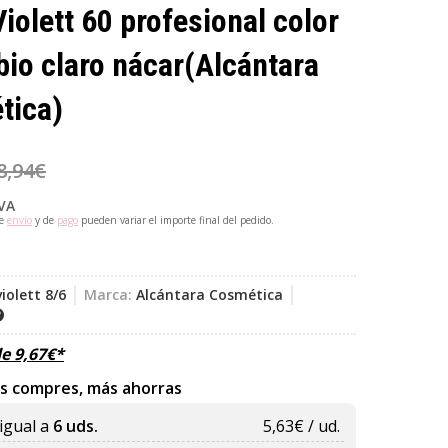
Violett 60 profesional color
bio claro nácar
(Alcántara
tica)
8,94
€
IVA
de
envío
y de
pago
pueden variar el importe final del pedido.
violett 8/6
Marca:
Alcántara Cosmética
de
9,67
€
*
s compres, más ahorras
igual a
6 uds.
5,63
€ / ud.