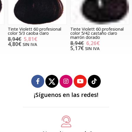
Tinte Violett 60 profesional
Tinte Violett 60 profesional
T
color 5/3 caoba claro
color 5/42 castaño claro
c
marrón dorado
8,94€
5,81€
8,94€
6,26€
4,80€
SIN IVA
5,17€
SIN IVA
¡Síguenos en las redes!