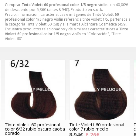
Comprar
Tinte Violett 60 profesional color 1/5 negro violín
con 40,00%
de descuento por
5,36
€
(antes
8,94
€
). Producto en stock.
Precio, información, características e imágenes de
Tinte Violett 60
profesional color 1/5 negro violín
referencia tinte violett 1/5, pertenece a
la categoría
Tinte Violett 60
(68) y a la marca
Alcántara Cosmética
(459).
Encuentra productos relacionados y de similares características a
Tinte
Violett 60 profesional color 1/5 negro violín
en "Coloración", "Tinte
Violett 60".
Tinte Violett 60 profesional
Tinte Violett 60 profesional
T
color 6/32 rubio oscuro caoba
color 7 rubio medio
c
dorado
8,94€
6,26€