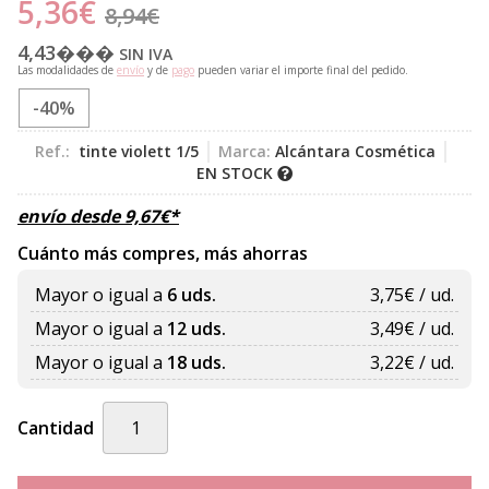
5,36
€
8,94
€
4,43
���
SIN IVA
Las modalidades de
envío
y de
pago
pueden variar el importe final del pedido.
-40%
Ref.:
tinte violett 1/5
Marca:
Alcántara Cosmética
EN STOCK
envío desde
9,67
€
*
Cuánto más compres, más ahorras
Mayor o igual a
6 uds.
3,75
€ / ud.
Mayor o igual a
12 uds.
3,49
€ / ud.
Mayor o igual a
18 uds.
3,22
€ / ud.
Cantidad