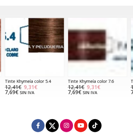
Tinte Khymeía color 5.4
Tinte Khymeía color 7.6
T
12,41€
9,31€
12,41€
9,31€
7,69€
7,69€
SIN IVA
SIN IVA