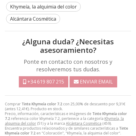
Khymeía, la alquimia del color
Alcántara Cosmética
¿Alguna duda? ¿Necesitas
asesoramiento?
Ponte en contacto con nosotros y
resolveremos tus dudas.
+34 619 807 215
ENVIAR EMAIL
Comprar
Tinte Khymeía color 7.2
con 25,00% de descuento por
9,31
€
(antes
12,41
€
). Producto en stock.
Precio, información, características e imágenes de
Tinte Khymeía color
7.2
referencia color khymeía 7.2, pertenece a la categoría
Khymeía, la
alquimia del color
(51) y a la marca
Alcántara Cosmética
(459).
Encuentra productos relacionados y de similares características a
Tinte
Khymeía color 7.2
en "Coloración", "Khymeía, la alquimia del color".