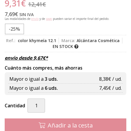
9,31
€
12,41
€
7,69
€
SIN IVA
Las modalidades de
envío
y de
pago
pueden variar el importe final del pedido.
-25%
Ref.:
color khymeía 12.1
Marca:
Alcántara Cosmética
EN STOCK
envío desde
9,67
€
*
Cuánto más compres, más ahorras
Mayor o igual a
3 uds.
8,38
€ / ud.
Mayor o igual a
6 uds.
7,45
€ / ud.
Cantidad
Añadir a la cesta