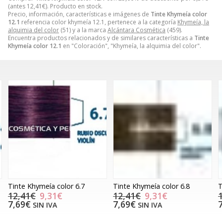
(antes
12,41
€
). Producto en stock.
Precio, información, características e imágenes de
Tinte Khymeía color
12.1
referencia color khymeía 12.1, pertenece a la categoría
Khymeía, la
alquimia del color
(51) y a la marca
Alcántara Cosmética
(459).
Encuentra productos relacionados y de similares características a
Tinte
Khymeía color 12.1
en "Coloración", "Khymeía, la alquimia del color".
Tinte Khymeía color 6.7
Tinte Khymeía color 6.8
T
12,41€
9,31€
12,41€
9,31€
7,69€
7,69€
SIN IVA
SIN IVA