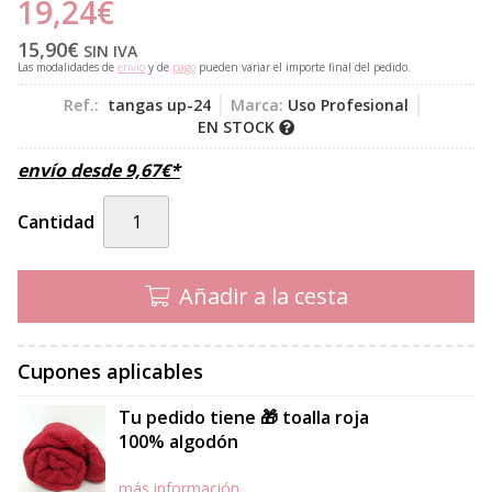
19,24
€
15,90
€
SIN IVA
Las modalidades de
envío
y de
pago
pueden variar el importe final del pedido.
Ref.:
tangas up-24
Marca:
Uso Profesional
EN STOCK
envío desde
9,67
€
*
Cantidad
Añadir a la cesta
Cupones aplicables
Tu pedido tiene 🎁 toalla roja
100% algodón
más información