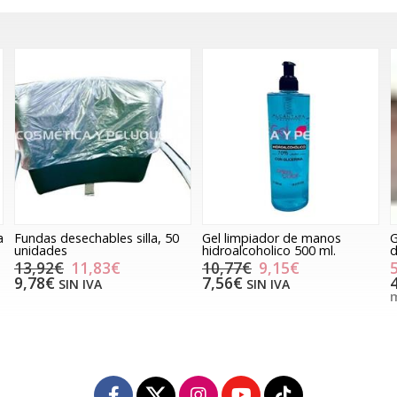
Gel limpiador de manos
Guantes vinilo sin polvo caja
hidroalcoholico 500 ml.
de 100 uds.
10,77€
9,15€
5,90€
7,56€
4,88€
SIN IVA
SIN IVA
más variaciones