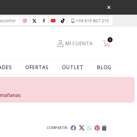
sletter
+34 619 807 215
0
MI CUENTA
ADES
OFERTAS
OUTLET
BLOG
s mañanas
COMPARTIR: