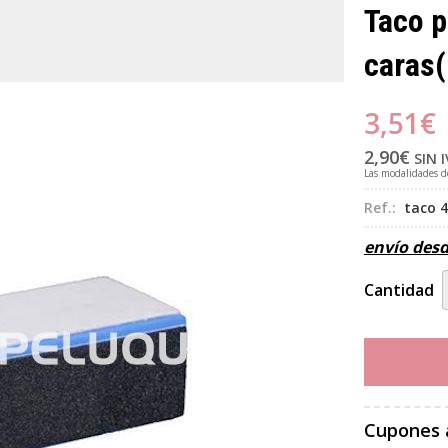
Taco p
caras
(
3,51
€
2,90
€
SIN 
Las modalidades 
Ref.:
taco 4
envío des
Cantidad
Cupones 