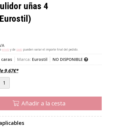
ulidor uñas 4
Eurostil)
IVA
de
envío
y de
pago
pueden variar el importe final del pedido.
 caras
Marca:
Eurostil
NO DISPONIBLE
de
9,67
€
*
Añadir a la cesta
aplicables