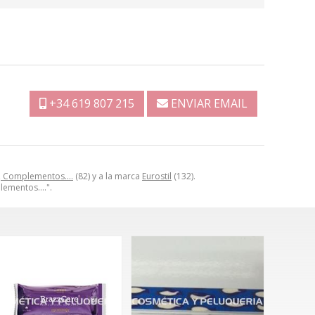
+34 619 807 215
ENVIAR EMAIL
a, Complementos….
(82) y a la marca
Eurostil
(132).
plementos….".