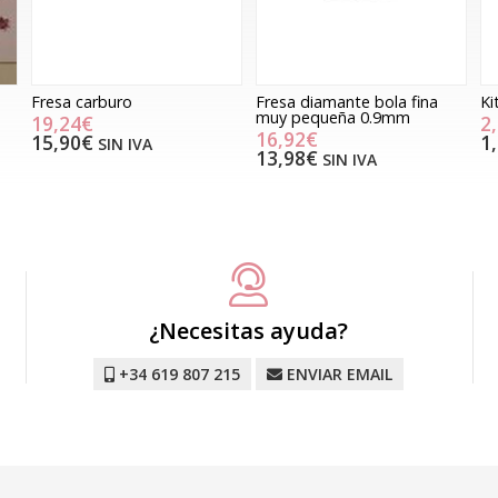
Fresa carburo
Fresa diamante bola fina
Ki
muy pequeña 0.9mm
19,24€
2
16,92€
15,90€
1
SIN IVA
13,98€
SIN IVA
¿Necesitas ayuda?
+34 619 807 215
ENVIAR EMAIL