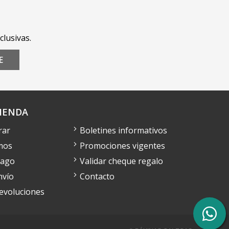
clusivas.
E
IENDA
rar
Boletines informativos
mos
Promociones vigentes
pago
Validar cheque regalo
nvío
Contacto
devoluciones