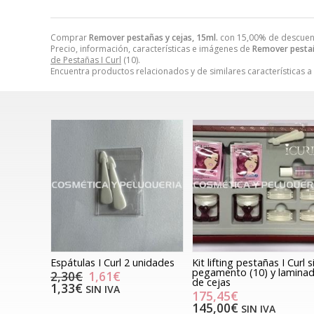
Comprar
Remover pestañas y cejas, 15ml.
con 15,00% de descue
Precio, información, características e imágenes de
Remover pestañ
de Pestañas I Curl
(10).
Encuentra productos relacionados y de similares características a
Espátulas I Curl 2 unidades
Kit lifting pestañas I Curl s
pegamento (10) y lamina
2,30€
1,61€
de cejas
1,33€
SIN IVA
175,45€
145,00€
SIN IVA