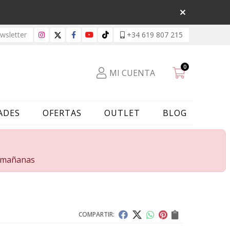
sletter
+34 619 807 215
0
MI CUENTA
ADES
OFERTAS
OUTLET
BLOG
s mañanas
COMPARTIR: