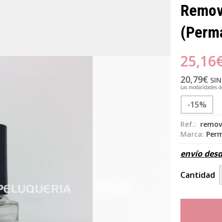
Remove
(Perma
25,16
20,79
€
SIN
Las modalidades 
-15%
Ref.:
remov
Marca:
Perm
envío des
Cantidad