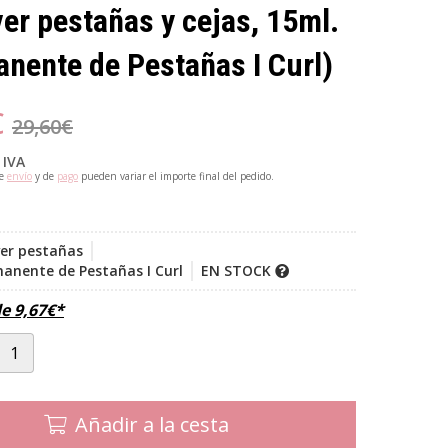
r pestañas y cejas, 15ml.
nente de Pestañas I Curl)
€
29,60
€
 IVA
de
envío
y de
pago
pueden variar el importe final del pedido.
er pestañas
anente de Pestañas I Curl
EN STOCK
de
9,67
€
*
Añadir a la cesta