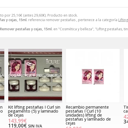
nto por
25,16
€
(antes
29,60
€
). Producto en stock.
as y cejas, 15ml.
referencia remover pestañas , pertenece a la categoría
Liftin
Remover pestañas y cejas, 15ml.
en "Cosmética y belleza", "Lifting pestañas, tin
in
Kit lifting pestañas I Curl sin
Recambio permanente
Ti
do
pegamento (5) y laminado
pestañas I Curl (10
ca
de cejas
unidades) lifting de
4
pestañas y laminado de
143,99€
3
cejas
119,00€
SIN IVA