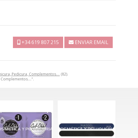
+34 619 807 215
ENVIAR EMAIL
icura, Pedicura, Complementos….
(82).
a, Complementos….".