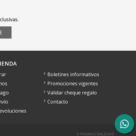
clusivas.
E
IENDA
rar
Boletines informativos
mos
Promociones vigentes
pago
Validar cheque regalo
nvío
Contacto
devoluciones
© PÁXINAS GALEGAS