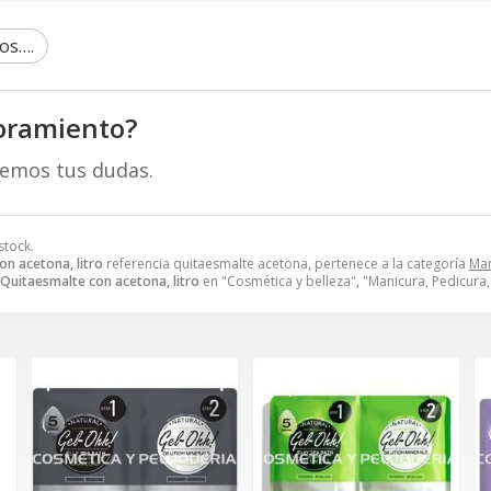
os….
oramiento?
remos tus dudas.
stock.
on acetona, litro
referencia quitaesmalte acetona, pertenece a la categoría
Man
Quitaesmalte con acetona, litro
en "Cosmética y belleza", "Manicura, Pedicur