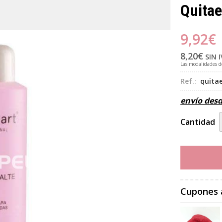
Quitae
9,92
€
8,20
€
SIN 
Las modalidades 
Ref.:
quita
envío des
Cantidad
Cupones 