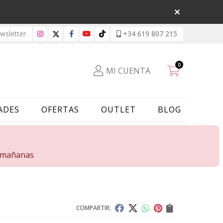
sletter
+34 619 807 215
0
MI CUENTA
ADES
OFERTAS
OUTLET
BLOG
s mañanas
COMPARTIR: