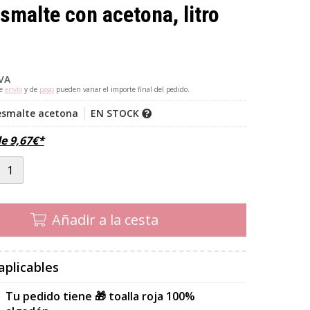
smalte con acetona, litro
IVA
de
envío
y de
pago
pueden variar el importe final del pedido.
esmalte acetona
EN STOCK
de
9,67
€
*
Añadir a la cesta
aplicables
Tu pedido tiene 🎁 toalla roja 100%