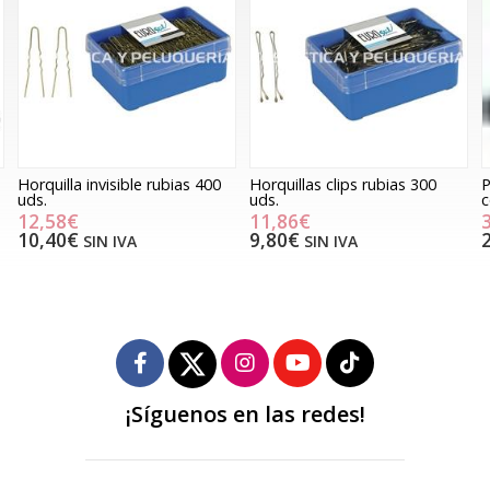
0
Horquillas clips rubias 300
Pinzas grapa separadoras
uds.
colores, 12 uds.
11,86€
3,15€
9,80€
2,60€
SIN IVA
SIN IVA
¡Síguenos en las redes!