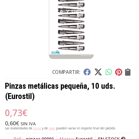
COMPARTIR:
Pinzas metálicas pequeña, 10 uds.
(Eurostil)
0,73
€
0,60
€
SIN IVA
Las modalidades de
envío
y de
pago
pueden variar el importe final del pedido.
Ref.:
pinzas 00091
Marca:
Eurostil
EN STOCK