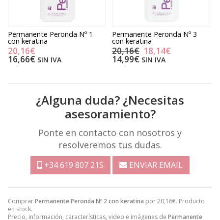
Permanente Peronda Nº 1
Permanente Peronda Nº 3
N
con keratina
con keratina
20,16€
20,16€
18,14€
16,66€
14,99€
SIN IVA
SIN IVA
¿Alguna duda? ¿Necesitas
asesoramiento?
Ponte en contacto con nosotros y
resolveremos tus dudas.
+34 619 807 215
ENVIAR EMAIL
Comprar
Permanente Peronda Nº 2 con keratina
por
20,16
€
. Producto
en stock.
Precio, información, características, video e imágenes de
Permanente