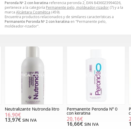
Peronda Nº 2 con keratina
referencia peronda 2, EAN 8436023994026,
pertenece a la categoría
Permanente pelo, moldeador-rizador
(7) y a la
marca
Alcántara Cosmética
(459).
Encuentra productos relacionados y de similares características a
Permanente Peronda Nº 2 con keratina
en "Permanente pelo,
moldeador-rizador".
Neutralizante Nutronda litro
Permanente Peronda Nº 0
P
con keratina
c
16,90€
20,16€
13,97€
SIN IVA
16,66€
SIN IVA