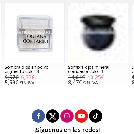
Sombra ojos en polvo
Sombra ojos mineral
S
pigmento color 8
compacta color 3
c
9,67€
6,77€
14,64€
10,25€
5,59€
8,47€
SIN IVA
SIN IVA
¡Síguenos en las redes!