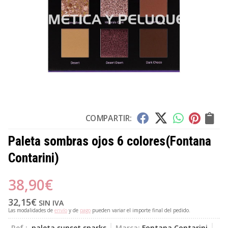
COMPARTIR:
Paleta sombras ojos 6 colores
(Fontana
Contarini)
38,90
€
32,15
€
SIN IVA
Las modalidades de
envío
y de
pago
pueden variar el importe final del pedido.
Ref.:
paleta sunset sparks
Marca:
Fontana Contarini