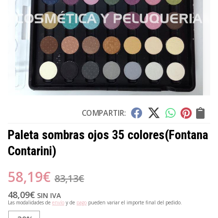
COMPARTIR:
Paleta sombras ojos 35 colores
(Fontana
Contarini)
58,19
€
83,13
€
48,09
€
SIN IVA
Las modalidades de
envío
y de
pago
pueden variar el importe final del pedido.