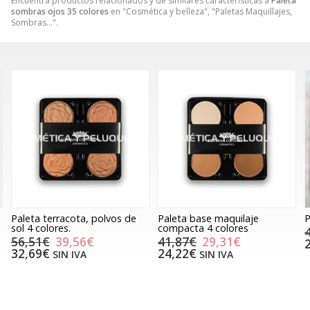
Encuentra productos relacionados y de similares características a
Paleta
sombras ojos 35 colores
en "Cosmética y belleza", "Paletas Maquillajes,
Sombras...".
Paleta terracota, polvos de
Paleta base maquilaje
P
sol 4 colores.
compacta 4 colores
56,51€
39,56€
41,87€
29,31€
32,69€
24,22€
SIN IVA
SIN IVA