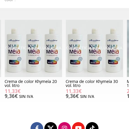
Crema de color Khymeía 30
Mini crema de color Khymeía
M
vol. litro
10 vol.
2
11,33€
2,30€
9,36€
1,90€
SIN IVA
SIN IVA