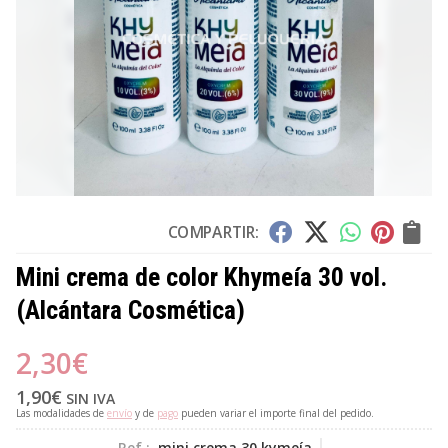
COMPARTIR:
Mini crema de color Khymeía 30 vol.
(Alcántara Cosmética)
2,30
€
1,90
€
SIN IVA
Las modalidades de
envío
y de
pago
pueden variar el importe final del pedido.
Ref.:
mini crema 30 kymeía