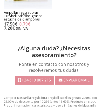
Ampollas reguladoras
Traybell cabellos grasos
estuche de 6 ampollas
17,58€
8,79€
7,26€
SIN IVA
¿Alguna duda? ¿Necesitas
asesoramiento?
Ponte en contacto con nosotros y
resolveremos tus dudas.
+34 619 807 215
ENVIAR EMAIL
Comprar
Mascarilla reguladora Traybell cabellos grasos 200ml.
con
25,00% de descuento por
10,25
€
(antes
13,67
€
). Producto en stock.
Precio, información, características, video e imágenes de
Mascarilla