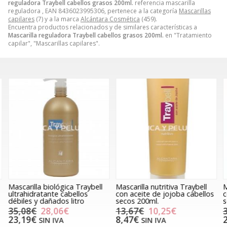
reguladora Traybell cabellos grasos 200ml.
referencia mascarilla
reguladora , EAN 8436023995306, pertenece a la categoría
Mascarillas
capilares
(7) y a la marca
Alcántara Cosmética
(459).
Encuentra productos relacionados y de similares características a
Mascarilla reguladora Traybell cabellos grasos 200ml.
en "Tratamiento
capilar", "Mascarillas capilares".
Mascarilla biológica Traybell
Mascarilla nutritiva Traybell
M
ultrahidratante cabellos
con aceite de jojoba cabellos
c
débiles y dañados litro
secos 200ml.
s
35,08€
28,06€
13,67€
10,25€
23,19€
8,47€
SIN IVA
SIN IVA