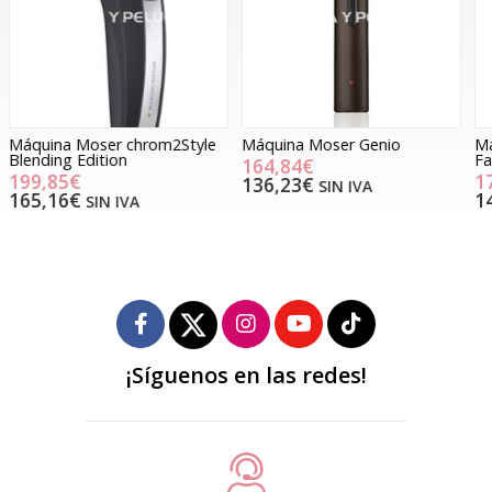
Máquina Moser Genio
Máquina Moser Genio Pro
M
Fading Edition
164,84€
172,24€
136,23€
SIN IVA
142,35€
SIN IVA
¡Síguenos en las redes!