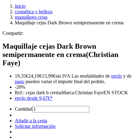
inicio
cosmética y belleza
maquillajes cejas
Maquillaje cejas Dark Brown semipermanente en crema
Compartir:
Maquillaje cejas Dark Brown
semipermanente en crema
(Christian
Faye)
19,35
€
24,19
€
15,99
€
sin IVA
Las modalidades de
envío
y de
pago
pueden variar el importe final del pedido.
-20%
Ref.:
cejas dark b crema
Marca:
Christian Faye
EN STOCK
envío desde
9,67
€
*
Cantidad
Añadir a la cesta
Solicitar información