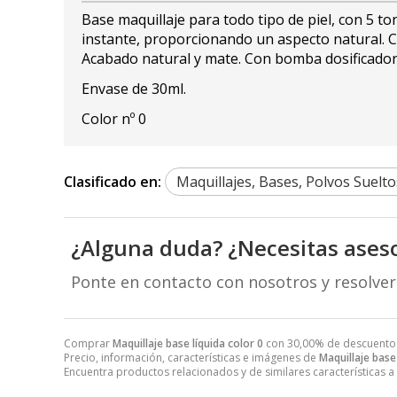
Base maquillaje para todo tipo de piel, con 5 t
instante, proporcionando un aspecto natural. C
Acabado natural y mate. Con bomba dosificador
Envase de 30ml.
Color nº 0
Clasificado en:
Maquillajes, Bases, Polvos Suelto
¿Alguna duda? ¿Necesitas ases
Ponte en contacto con nosotros y resolve
Comprar
Maquillaje base líquida color 0
con 30,00% de descuento
Precio, información, características e imágenes de
Maquillaje base 
Encuentra productos relacionados y de similares características a