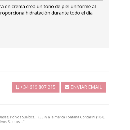
era en crema crea un tono de piel uniforme al
roporciona hidratación durante todo el día.
+34 619 807 215
ENVIAR EMAIL
Bases, Polvos Sueltos….
(33) y a la marca
Fontana Contarini
(184).
lvos Sueltos….".