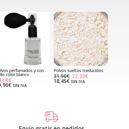
lvos perfumados y con
Polvos sueltos traslúcidos
illo color blanco
31,90€
22,33€
4,08€
18,45€
SIN IVA
9,90€
SIN IVA
Envío gratis en pedidos