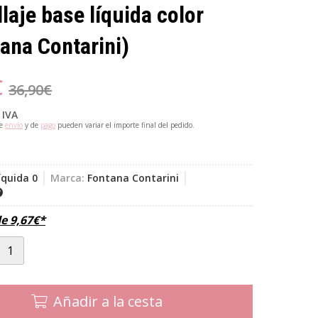
laje base líquida color
ana Contarini)
€
36,90
€
 IVA
de
envío
y de
pago
pueden variar el importe final del pedido.
íquida 0
Marca:
Fontana Contarini
de
9,67
€
*
Añadir a la cesta