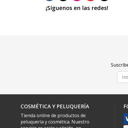
¡Síguenos en las redes!
Suscríbe
COSMÉTICA Y PELUQUERÍA
F
Tienda online de productos de
peluquería y cosmética. Nuestro
servicio es serio y rápido, en