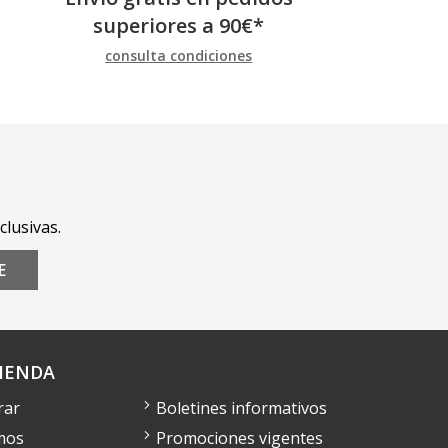
superiores a
90
€
*
consulta condiciones
clusivas.
E
IENDA
rar
Boletines informativos
mos
Promociones vigentes