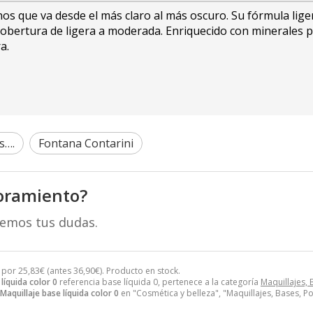
onos que va desde el más claro al más oscuro. Su fórmula lig
obertura de ligera a moderada. Enriquecido con minerales p
a.
s….
Fontana Contarini
oramiento?
remos tus dudas.
 por
25,83
€
(antes
36,90
€
). Producto en stock.
líquida color 0
referencia base líquida 0, pertenece a la categoría
Maquillajes, 
Maquillaje base líquida color 0
en "Cosmética y belleza", "Maquillajes, Bases, Po