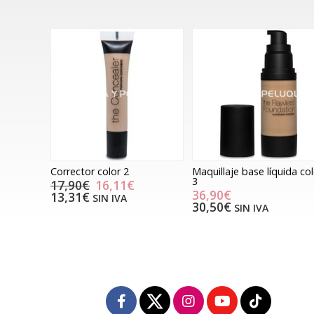
Corrector color 2
Maquillaje base líquida co
3
17,90€
16,11€
36,90€
13,31€
SIN IVA
30,50€
SIN IVA