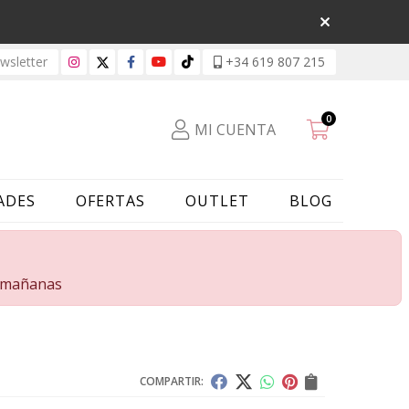
sletter
+34 619 807 215
0
MI CUENTA
ADES
OFERTAS
OUTLET
BLOG
s mañanas
COMPARTIR: