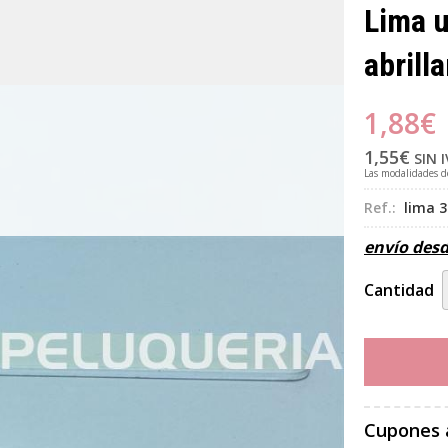
Lima u
abrill
1,88
€
1,55
€
SIN 
Las modalidades 
Ref.:
lima 3
envío des
Cantidad
Cupones 