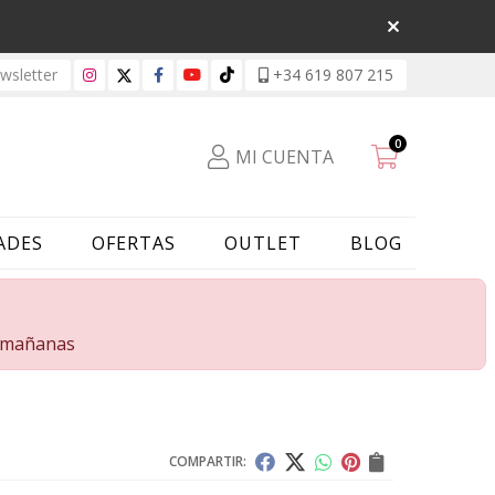
sletter
+34 619 807 215
0
MI CUENTA
ADES
OFERTAS
OUTLET
BLOG
s mañanas
COMPARTIR: