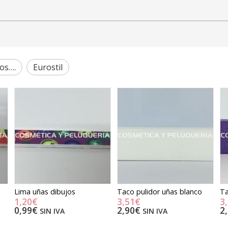
os….
Eurostil
Lima uñas dibujos
Taco pulidor uñas blanco
Ta
1,20€
3,51€
3
0,99€
2,90€
2
SIN IVA
SIN IVA