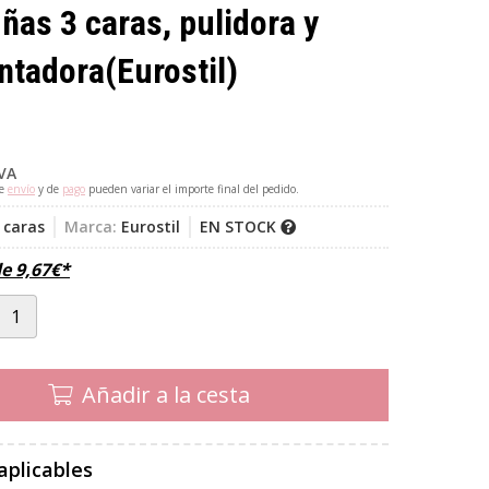
ñas 3 caras, pulidora y
antadora
(Eurostil)
IVA
de
envío
y de
pago
pueden variar el importe final del pedido.
 caras
Marca:
Eurostil
EN STOCK
de
9,67
€
*
Añadir a la cesta
aplicables