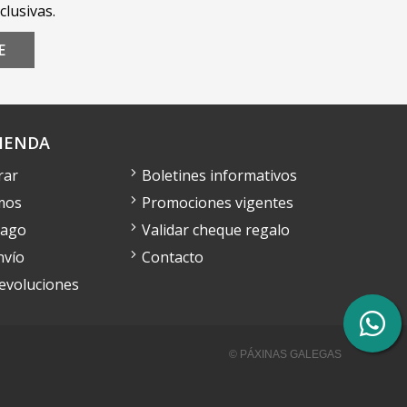
clusivas.
E
IENDA
rar
Boletines informativos
mos
Promociones vigentes
pago
Validar cheque regalo
nvío
Contacto
devoluciones
© PÁXINAS GALEGAS