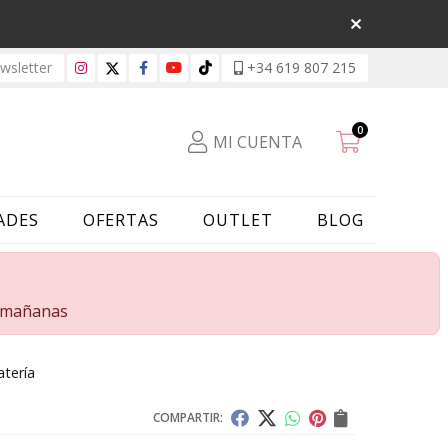
sletter
+34 619 807 215
0
MI CUENTA
ADES
OFERTAS
OUTLET
BLOG
s mañanas
tería
COMPARTIR: