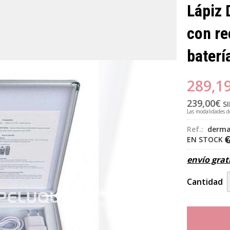
Lápiz 
con r
baterí
289,1
239,00
€
SI
Las modalidades 
Ref.:
derma
EN STOCK
envío grat
Cantidad