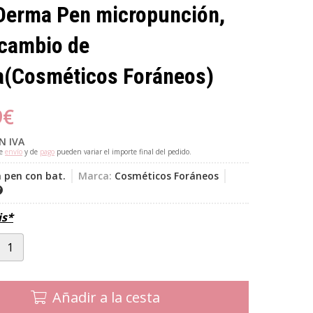
Derma Pen micropunción,
ecambio de
a
(Cosméticos Foráneos)
9
€
N IVA
de
envío
y de
pago
pueden variar el importe final del pedido.
 pen con bat.
Marca:
Cosméticos Foráneos
is*
Añadir a la cesta