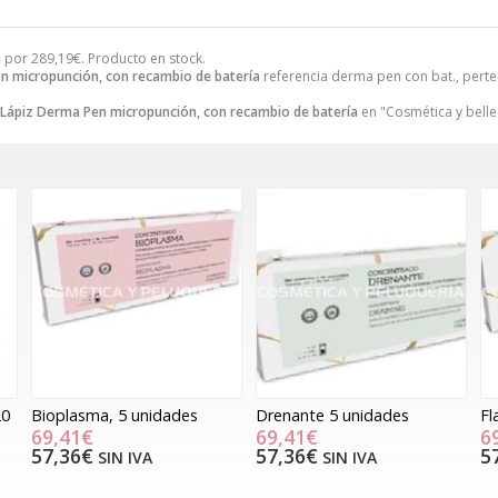
a
por
289,19
€
. Producto en stock.
n micropunción, con recambio de batería
referencia derma pen con bat., perte
Lápiz Derma Pen micropunción, con recambio de batería
en "Cosmética y belle
20
Bioplasma, 5 unidades
Drenante 5 unidades
Fl
69,41€
69,41€
6
57,36€
57,36€
5
SIN IVA
SIN IVA