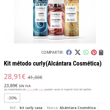
COMPARTIR:
Kit método curly
(Alcántara Cosmética)
28,91
€
41,30
€
23,89
€
SIN IVA
Las modalidades de
envío
y de
pago
pueden variar el importe final del pedido.
-30%
Ref.:
kit curly casa
Marca:
Alcántara Cosmética