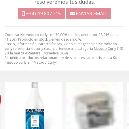
resolveremos tus dudas.
+34 619 807 215
ENVIAR EMAIL
Comprar
Kit método curly
con 30,00% de descuento por
28,91
€
(antes
41,30
€
). Producto en stock y envío desde
9,67
€
.
Precio, información, características, video e imágenes de
Kit método
curly
referencia kit curly casa, pertenece a la categoría
Método Curly
(13)
y a la marca
Alcántara Cosmética
(459).
Encuentra productos relacionados y de similares características a
Kit
método curly
en "Método Curly".