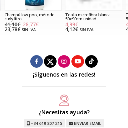
Champú low poo, método
Toalla microfibra blanca
T
curly litro
50x90cm unidad
5
41,10€
28,77€
4,99€
23,78€
4,12€
SIN IVA
SIN IVA
¡Síguenos en las redes!
¿Necesitas ayuda?
+34 619 807 215
ENVIAR EMAIL