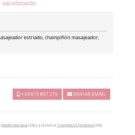
más información
o masajeador estriado, champiñón masajeador,
+34 619 807 215
ENVIAR EMAIL
a
Maderoterapia
(29) y a la marca
Cosméticos Foráneos
(69).