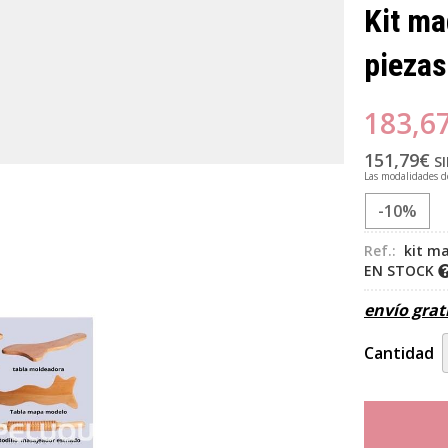
Kit ma
piezas
183,6
151,79
€
SI
Las modalidades 
-10%
Ref.:
kit ma
EN STOCK
envío grat
Cantidad