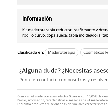
Información
Kit maderoterapia reductor, reafirmante y dren
rodillo curvo, copa sueca, tabla moldeadora, 
Clasificado en:
Maderoterapia
Cosméticos F
¿Alguna duda? ¿Necesitas ases
Ponte en contacto con nosotros y resolve
Comprar
Kit maderoterapia reductor 9 piezas
con 10,00% de des
Precio, información, características e imágenes de
Kit maderotera
Encuentra productos relacionados y de similares características a