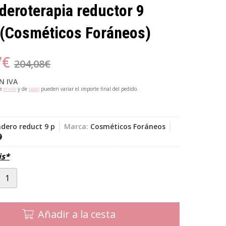
deroterapia reductor 9
(Cosméticos Foráneos)
7
€
204,08
€
N IVA
de
envío
y de
pago
pueden variar el importe final del pedido.
dero reduct 9 p
Marca:
Cosméticos Foráneos
is*
Añadir a la cesta