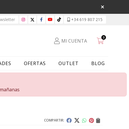
sletter
+34 619 807 215
0
MI CUENTA
ADES
OFERTAS
OUTLET
BLOG
s mañanas
COMPARTIR: