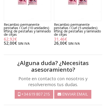
e
Recambio permanente
Recambio permanente
K
pestañas I Curl (10 unidades)
pestañas I Curl (5 unidades)
p
lifting de pestañas y laminado
lifting de pestañas y laminado
c
de cejas
de cejas
62,92€
31,46€
52,00€
26,00€
SIN IVA
SIN IVA
¿Alguna duda? ¿Necesitas
asesoramiento?
Ponte en contacto con nosotros y
resolveremos tus dudas.
+34 619 807 215
ENVIAR EMAIL