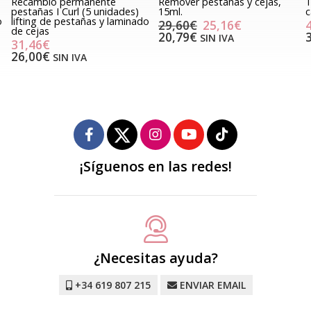
Recambio permanente
Remover pestañas y cejas,
T
pestañas I Curl (5 unidades)
15ml.
c
o
lifting de pestañas y laminado
29,60€
25,16€
de cejas
20,79€
SIN IVA
31,46€
26,00€
SIN IVA
¡Síguenos en las redes!
¿Necesitas ayuda?
+34 619 807 215
ENVIAR EMAIL