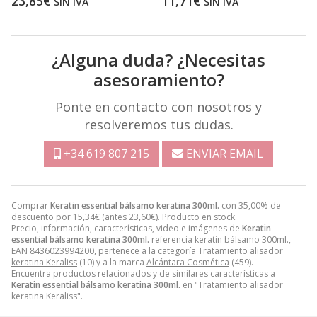
23,85€
11,71€
SIN IVA
SIN IVA
¿Alguna duda? ¿Necesitas
asesoramiento?
Ponte en contacto con nosotros y
resolveremos tus dudas.
+34 619 807 215
ENVIAR EMAIL
Comprar
Keratin essential bálsamo keratina 300ml.
con 35,00% de
descuento por
15,34
€
(antes
23,60
€
). Producto en stock.
Precio, información, características, video e imágenes de
Keratin
essential bálsamo keratina 300ml.
referencia keratin bálsamo 300ml.,
EAN 8436023994200, pertenece a la categoría
Tratamiento alisador
keratina Keraliss
(10) y a la marca
Alcántara Cosmética
(459).
Encuentra productos relacionados y de similares características a
Keratin essential bálsamo keratina 300ml.
en "Tratamiento alisador
keratina Keraliss".