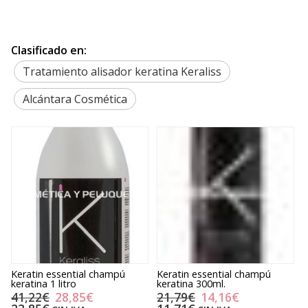
Clasificado en:
Tratamiento alisador keratina Keraliss
Alcántara Cosmética
Keratin essential champú
Keratin essential champú
K
keratina 1 litro
keratina 300ml.
k
41,22€
28,85€
21,79€
14,16€