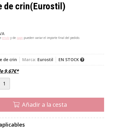
 de crin
(Eurostil)
IVA
de
envío
y de
pago
pueden variar el importe final del pedido.
 de crin
Marca:
Eurostil
EN STOCK
de
9,67
€
*
Añadir a la cesta
aplicables