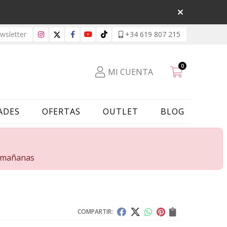
sletter
+34 619 807 215
0
MI CUENTA
ADES
OFERTAS
OUTLET
BLOG
s mañanas
COMPARTIR: