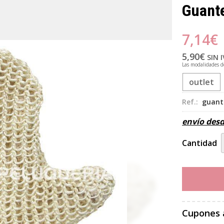
Guante
7,14
€
5,90
€
SIN 
Las modalidades 
outlet
Ref.:
guante
envío des
Cantidad
Cupones 