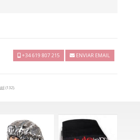
+34 619 807 215
ENVIAR EMAIL
til
(132).