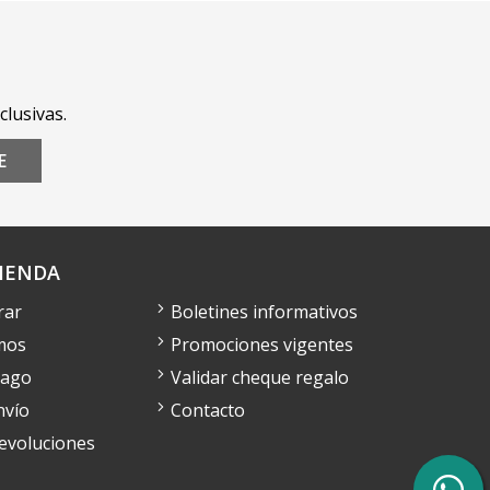
clusivas.
E
IENDA
rar
Boletines informativos
mos
Promociones vigentes
pago
Validar cheque regalo
nvío
Contacto
devoluciones