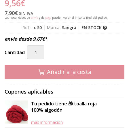
9,56
€
7,90
€
SIN IVA
Las modalidades de
envío
y de
pago
pueden variar el importe final del pedido.
Ref.:
c 50
Marca:
Sangrá
EN STOCK
envío desde
9,67
€
*
Cantidad
Añadir a la cesta
Cupones aplicables
Tu pedido tiene 🎁 toalla roja
100% algodón
más información