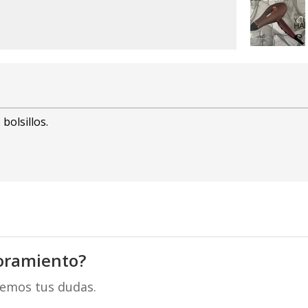
bolsillos.
oramiento?
remos tus dudas.