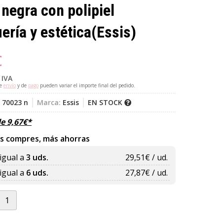
 negra con polipiel
ería y estética
(Essis)
€
 IVA
de
envío
y de
pago
pueden variar el importe final del pedido.
 70023 n
Marca:
Essis
EN STOCK
de
9,67
€
*
s compres, más ahorras
igual a
3 uds.
29,51
€ / ud.
igual a
6 uds.
27,87
€ / ud.