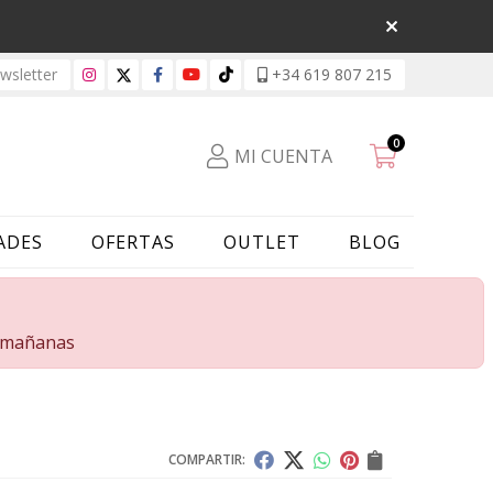
sletter
+34 619 807 215
0
MI CUENTA
ADES
OFERTAS
OUTLET
BLOG
s mañanas
COMPARTIR: