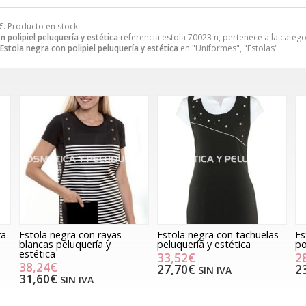
€
. Producto en stock.
n polipiel peluquería y estética
referencia estola 70023 n, pertenece a la categ
Estola negra con polipiel peluquería y estética
en "Uniformes", "Estolas".
ra
Estola negra con rayas
Estola negra con tachuelas
Es
blancas peluquería y
peluquería y estética
po
estética
33,52€
2
38,24€
27,70€
2
SIN IVA
31,60€
SIN IVA