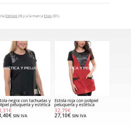
oría
Estolas
(9) y a la marca
Essis
(81).
tola negra con tachuelas y
Estola roja con polipiel
lipiel peluquería y estética
peluquería y estética
8,31€
32,79€
3,40€
27,10€
SIN IVA
SIN IVA