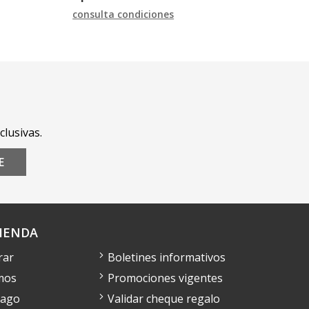
consulta condiciones
clusivas.
E
IENDA
rar
Boletines informativos
mos
Promociones vigentes
pago
Validar cheque regalo