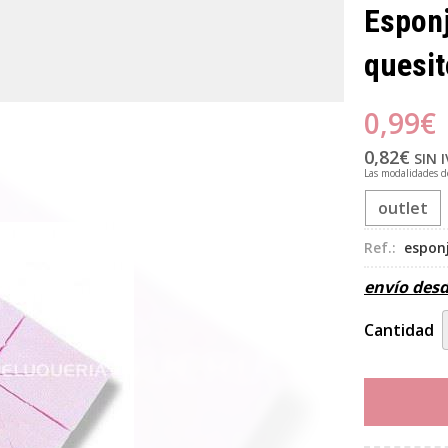
Esponj
quesit
0,99
€
0,82
€
SIN 
Las modalidades 
outlet
Ref.:
esponj
envío des
Cantidad