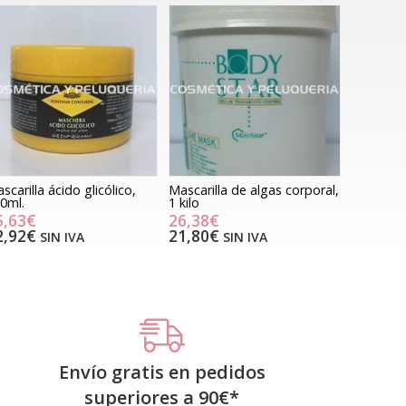
scarilla ácido glicólico,
Mascarilla de algas corporal,
0ml.
1 kilo
5,63€
26,38€
2,92€
21,80€
SIN IVA
SIN IVA
Envío gratis en pedidos
superiores a
90
€
*