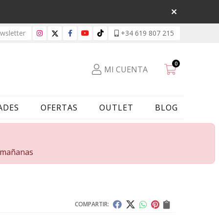
sletter
+34 619 807 215
0
MI CUENTA
ADES
OFERTAS
OUTLET
BLOG
s mañanas
COMPARTIR: