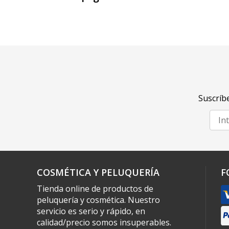
Suscríbe
COSMÉTICA Y PELUQUERÍA
F
Tienda online de productos de
peluquería y cosmética. Nuestro
servicio es serio y rápido, en
calidad/precio somos insuperables.