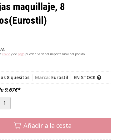
as maquillaje, 8
os
(Eurostil)
IVA
de
envío
y de
pago
pueden variar el importe final del pedido.
as 8 quesitos
Marca:
Eurostil
EN STOCK
de
9,67
€
*
Añadir a la cesta