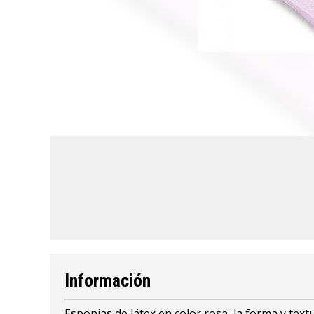
Información
Esponjas de látex en color rosa, la forma y te