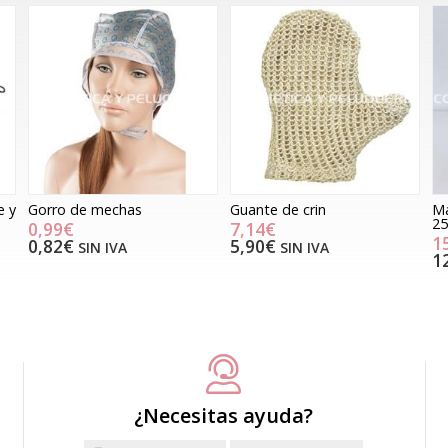
e y
Gorro de mechas
Guante de crin
Ma
25
0,99€
7,14€
1
0,82€
5,90€
SIN IVA
SIN IVA
1
¿Necesitas ayuda?