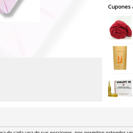
Cupones 
xtura de cada una de sus porciones, nos permiten extender u