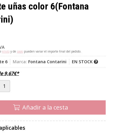
e uñas color 6
(Fontana
ini)
IVA
de
envío
y de
pago
pueden variar el importe final del pedido.
te 6
Marca:
Fontana Contarini
EN STOCK
de
9,67
€
*
Añadir a la cesta
aplicables