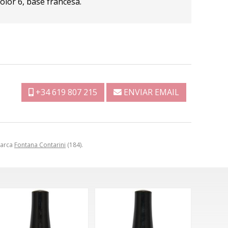
olor 6, base francesa.
+34 619 807 215
ENVIAR EMAIL
marca
Fontana Contarini
(184).