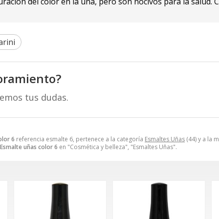
ción del color en la uña, pero son nocivos para la salud. C
rini
oramiento?
remos tus dudas.
olor 6
referencia esmalte 6, pertenece a la categoría
Esmaltes Uñas
(44) y a la 
Esmalte uñas color 6
en "Cosmética y belleza", "Esmaltes Uñas".