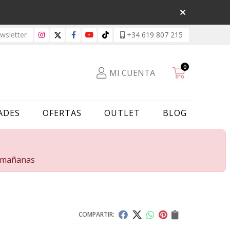
sletter
+34 619 807 215
0
MI CUENTA
ADES
OFERTAS
OUTLET
BLOG
s mañanas
COMPARTIR: