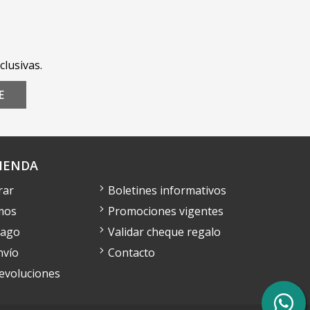
clusivas.
E
IENDA
rar
Boletines informativos
mos
Promociones vigentes
pago
Validar cheque regalo
nvío
Contacto
devoluciones