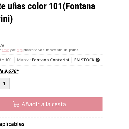
e uñas color 101
(Fontana
ini)
IVA
de
envío
y de
pago
pueden variar el importe final del pedido.
te 101
Marca:
Fontana Contarini
EN STOCK
de
9,67
€
*
Añadir a la cesta
aplicables