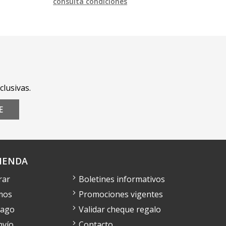
consulta condiciones
clusivas.
E
IENDA
rar
Boletines informativos
mos
Promociones vigentes
pago
Validar cheque regalo
nvío
Contacto