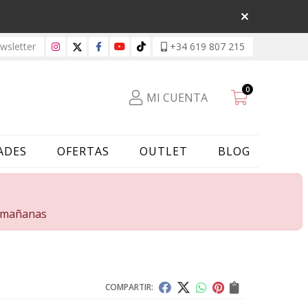
sletter
+34 619 807 215
0
MI CUENTA
ADES
OFERTAS
OUTLET
BLOG
s mañanas
COMPARTIR: