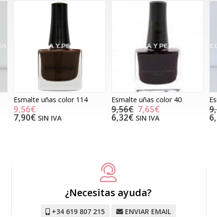
Esmalte uñas color 114
Esmalte uñas color 40
Es
9,56€
9,56€
7,65€
9
7,90€
6,32€
6
SIN IVA
SIN IVA
¿Necesitas ayuda?
+34 619 807 215
ENVIAR EMAIL