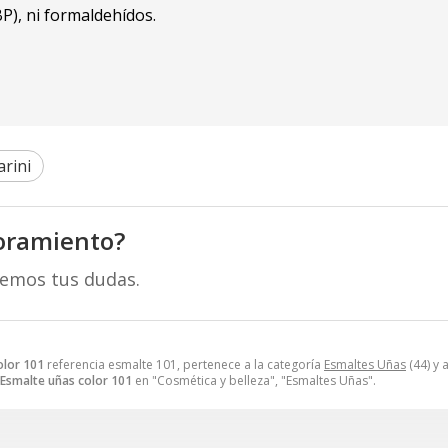
BP), ni formaldehídos.
rini
oramiento?
remos tus dudas.
olor 101
referencia esmalte 101, pertenece a la categoría
Esmaltes Uñas
(44) y 
Esmalte uñas color 101
en "Cosmética y belleza", "Esmaltes Uñas".