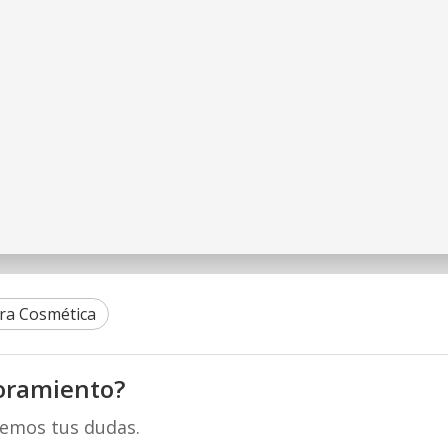
ra Cosmética
oramiento?
remos tus dudas.