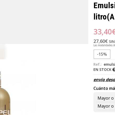
Emulsi
litro
(A
33,40
27,60
€
SIN
Las modalidades 
-15%
Ref.:
emulsi
EN STOCK
envío des
Cuánto má
Mayor o 
Mayor o 