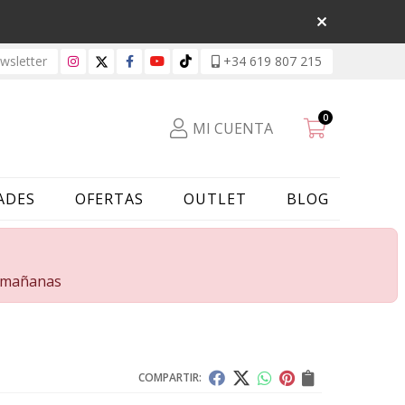
sletter
+34 619 807 215
0
MI CUENTA
ADES
OFERTAS
OUTLET
BLOG
s mañanas
COMPARTIR: