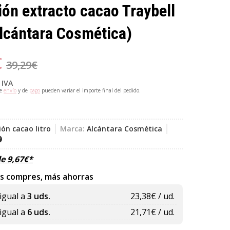
ón extracto cacao Traybell
lcántara Cosmética)
€
39,29
€
 IVA
de
envío
y de
pago
pueden variar el importe final del pedido.
ón cacao litro
Marca:
Alcántara Cosmética
de
9,67
€
*
s compres, más ahorras
igual a
3 uds.
23,38
€ / ud.
igual a
6 uds.
21,71
€ / ud.