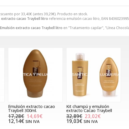
escuento por
33,40
€
(antes
39,29
€
). Producto en stock.
 extracto cacao Traybell litro
referencia emulsión cacao litro, EAN 8436023995
Emulsión extracto cacao Traybell litro
en "Tratamiento capilar", "Línea Chocola
Emulsión extracto cacao
Kit champú y emulsión
Traybell 300ml.
extracto Cacao Traybell
17,28€
14,69€
32,89€
23,02€
12,14€
19,03€
SIN IVA
SIN IVA