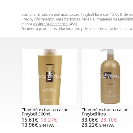
Comprar
Emulsión extracto cacao Traybell litro
con 15,00% de d
Precio, información, características, video e imágenes de
Emulsión
marca
Alcántara Cosmética
(459).
Encuentra productos relacionados y de similares características a
Champú extracto cacao
Champú extracto cacao
Traybell 300ml.
Traybell litro
15,61€
13,27€
33,06€
28,10€
10,96€
23,22€
SIN IVA
SIN IVA