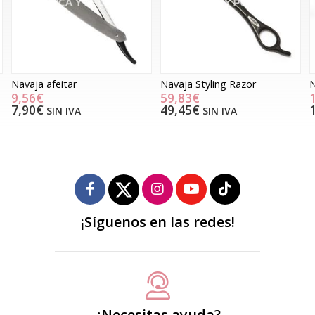
Navaja afeitar
Navaja Styling Razor
N
9,56€
59,83€
7,90€
49,45€
SIN IVA
SIN IVA
¡Síguenos en las redes!
¿Necesitas ayuda?