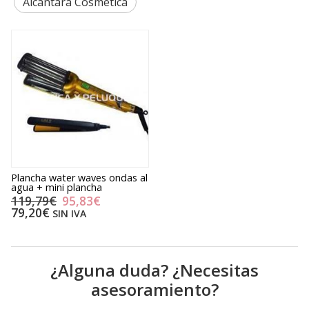
Alcántara Cosmética
Plancha water waves ondas al
agua + mini plancha
119,79€
95,83€
79,20€
SIN IVA
¿Alguna duda? ¿Necesitas
asesoramiento?