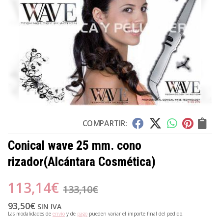
COMPARTIR:
Conical wave 25 mm. cono
rizador
(Alcántara Cosmética)
113,14
€
133,10
€
93,50
€
SIN IVA
Las modalidades de
envío
y de
pago
pueden variar el importe final del pedido.