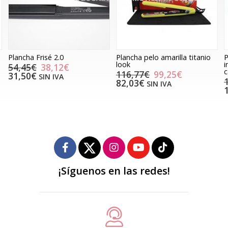
Plancha Frisé 2.0
Plancha pelo amarilla titanio
P
look
i
54,45€
38,12€
c
116,77€
99,25€
31,50€
SIN IVA
82,03€
SIN IVA
¡Síguenos en las redes!