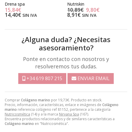
Drena spa
Nutriskin
A
15,84€
10,89€
9,80€
14,40€
8,91€
SIN IVA
SIN IVA
¿Alguna duda? ¿Necesitas
asesoramiento?
Ponte en contacto con nosotros y
resolveremos tus dudas.
+34 619 807 215
ENVIAR EMAIL
Comprar
Colágeno marino
por
19,73
€
. Producto en stock.
Precio, información, características, enlace e imágenes de
Colágeno
marino
referencia colágeno ref 81152, pertenece a la categoría
Nutricosmética
(14) y a la marca
Nirvana Spa
(167).
Encuentra productos relacionados y de similares características a
Colágeno marino
en "Nutricosmética".