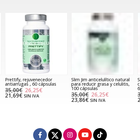
Prettify, rejuvenecedor
Slim Jim anticelulítico natural
S
antiarrugas , 60 cápsulas
para reducir grasa y celulitis,
c
100 cápsulas
6
35,00€
26,25€
35,00€
26,25€
21,69€
SIN IVA
23,86€
SIN IVA