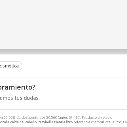
Cosmética
oramiento?
remos tus dudas.
n 25,00% de descuento por
50,56
€
(antes
67,41
€
). Producto en stock.
talis caída del cabello, traybell essentia litro
referencia champú vitalis litro,