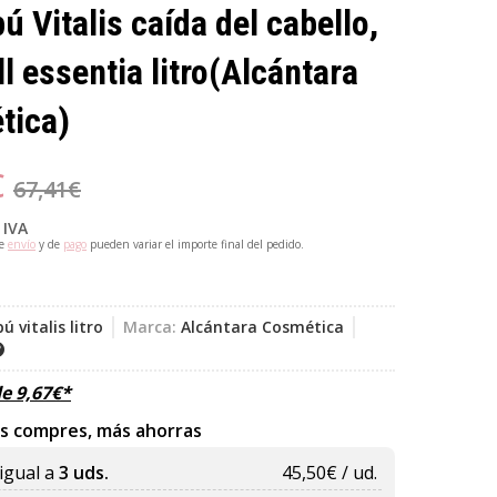
 Vitalis caída del cabello,
l essentia litro
(Alcántara
tica)
€
67,41
€
 IVA
de
envío
y de
pago
pueden variar el importe final del pedido.
 vitalis litro
Marca:
Alcántara Cosmética
de
9,67
€
*
s compres, más ahorras
igual a
3 uds.
45,50
€ / ud.