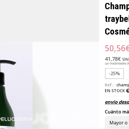
Champú
traybel
Cosmé
50,56
41,78
€
SIN
Las modalidades 
-25%
Ref.:
champú
EN STOCK
envío des
Cuánto má
Mayor o 