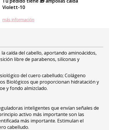
Tu pedido tiene 🎁 ampollas caída
Violett-10
más información
la caída del cabello, aportando aminoácidos,
sición libre de parabenos, siliconas y
isiológico del cuero cabelludo; Colágeno
ctos Biológicos que proporcionan hidratación y
loe y fondo almizclado.
eguladoras inteligentes que envían señales de
u principio activo más importante son las
entificada más importante. Estimulan el
ero cabelludo.