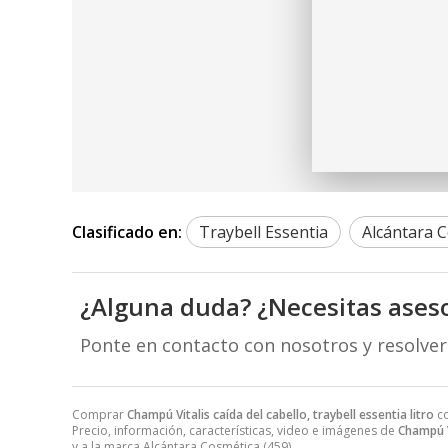
Clasificado en:
Traybell Essentia
Alcántara 
¿Alguna duda? ¿Necesitas ases
Ponte en contacto con nosotros y resolve
Comprar
Champú Vitalis caída del cabello, traybell essentia litro
co
Precio, información, características, video e imágenes de
Champú Vi
y a la marca
Alcántara Cosmética
(459).