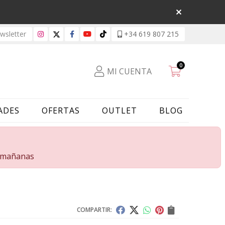
sletter
+34 619 807 215
0
MI CUENTA
ADES
OFERTAS
OUTLET
BLOG
s mañanas
COMPARTIR: