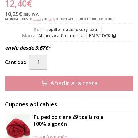
12,40
€
10,25
€
SIN IVA
Las modalidades de
envío
y de
pago
pueden variar el importe final del pedido.
Ref.:
cepillo maze luxury azul
Marca:
Alcántara Cosmética
EN STOCK
envío desde
9,67
€
*
Cantidad
Añadir a la cesta
Cupones aplicables
Tu pedido tiene 🎁 toalla roja
100% algodón
más información