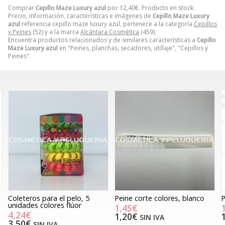
Comprar
Cepillo Maze Luxury azul
por
12,40
€
. Producto en stock.
Precio, información, características e imágenes de
Cepillo Maze Luxury
azul
referencia cepillo maze luxury azul, pertenece a la categoría
Cepillos
y Peines
(52) y a la marca
Alcántara Cosmética
(459).
Encuentra productos relacionados y de similares características a
Cepillo
Maze Luxury azul
en "Peines, planchas, secadores, utillaje", "Cepillos y
Peines".
Coleteros para el pelo, 5
Peine corte colores, blanco
P
unidades colores flúor
1,45€
4,24€
1,20€
SIN IVA
3,50€
SIN IVA