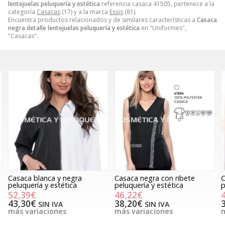
lentejuelas peluquería y estética
referencia casaca 41505, pertenece a la
categoría
Casacas
(17) y a la marca
Essis
(81).
Encuentra productos relacionados y de similares características a
Casaca
negra detalle lentejuelas peluquería y estética
en "Uniformes",
"Casacas".
Casaca negra con ribete
Casaca negra con tachuelas
peluquería y estética
peluquería y estética
46,22€
42,83€
38,20€
35,40€
SIN IVA
SIN IVA
más variaciones
más variaciones