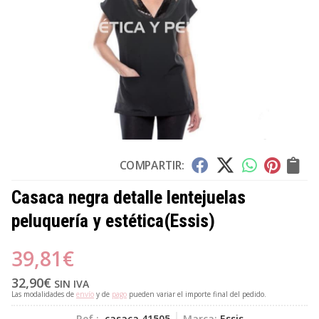
COMPARTIR:
Casaca negra detalle lentejuelas
peluquería y estética
(Essis)
39,81
€
32,90
€
SIN IVA
Las modalidades de
envío
y de
pago
pueden variar el importe final del pedido.
Ref.:
casaca 41505
Marca:
Essis