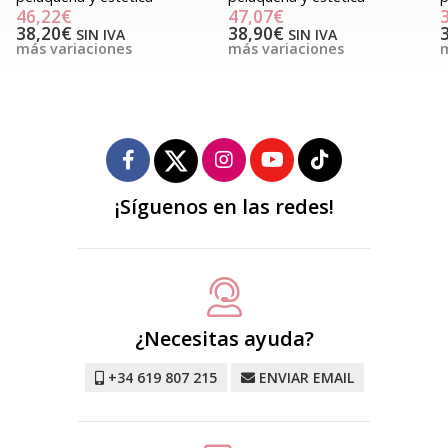
46,22€
47,07€
38,20€
38,90€
SIN IVA
SIN IVA
más variaciones
más variaciones
m
¡Síguenos en las redes!
¿Necesitas ayuda?
+34 619 807 215
ENVIAR EMAIL