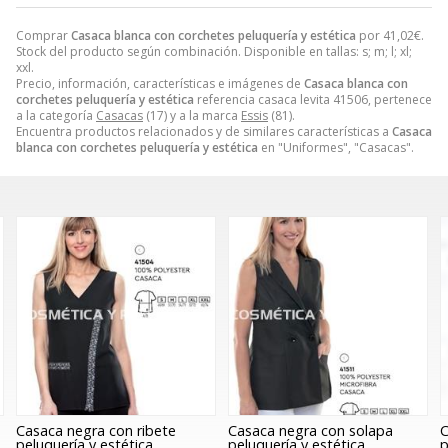
Comprar
Casaca blanca con corchetes peluquería y estética
por
41,02
€
.
Stock del producto según combinación. Disponible en tallas: s; m; l; xl;
xxl.
Precio, información, características e imágenes de
Casaca blanca con
corchetes peluquería y estética
referencia casaca levita 41506, pertenece
a la categoría
Casacas
(17) y a la marca
Essis
(81).
Encuentra productos relacionados y de similares características a
Casaca
blanca con corchetes peluquería y estética
en "Uniformes", "Casacas".
Casaca negra con ribete
Casaca negra con solapa
C
peluquería y estética
peluquería y estética
p