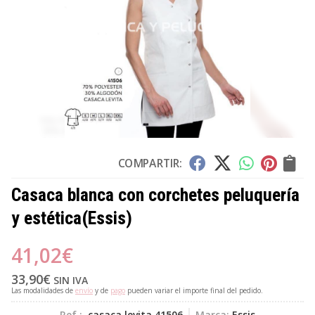
COMPARTIR:
Casaca blanca con corchetes peluquería
y estética
(Essis)
41,02
€
33,90
€
SIN IVA
Las modalidades de
envío
y de
pago
pueden variar el importe final del pedido.
Ref.:
casaca levita 41506
Marca:
Essis